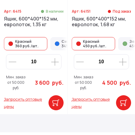
Арт: 6415
В наличии
Арт: 64151
Под заказ
Ящик, 600*400*152 мм,
Ящик, 600*400*152 мм,
евролоток, 1.35 кг
евролоток, 1.68 кг
Красный
Синий
Красный
Серый
Зе
360 руб./шт.
345 руб./шт.
450 руб./шт.
240 руб./шт.
450
Мин. заказ
Мин. заказ
3 600
руб.
4 500
руб.
от 50 000
от 50 000
руб.
руб.
Запросить оптовые
Запросить оптовые
цены
цены